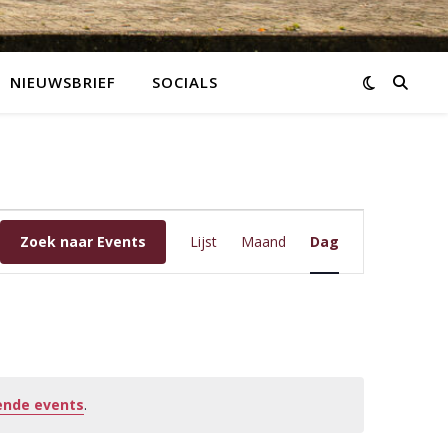
NIEUWSBRIEF
SOCIALS
Event
Zoek naar Events
Lijst
Maand
Dag
weergaves
navigatie
nde events
.