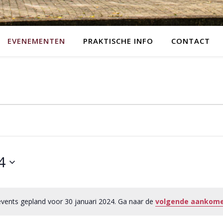
EVENEMENTEN
PRAKTISCHE INFO
CONTACT
i 2024
4
vents gepland voor 30 januari 2024. Ga naar de
volgende aankome
Notice