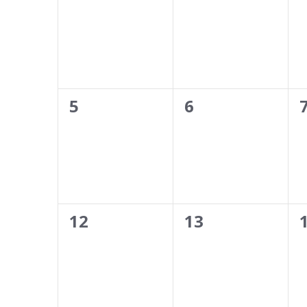
van
events,
events,
Events
0
0
5
6
events,
events,
0
0
12
13
events,
events,