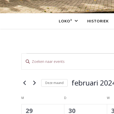
LOKO³
HISTORIEK
Events
Events
Vul
een
Search
trefwoord
in.
and
februari 202
Deze maand
Zoek
voor
Selecteer
Views
Events
een
Kalender
M
MAANDAG
D
DINSDAG
W
WO
met
datum.
Navigation
trefwoord.
0
0
29
30