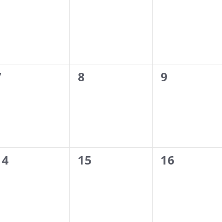
events,
events,
events,
0
0
0
7
8
9
events,
events,
events,
0
0
0
14
15
16
events,
events,
events,