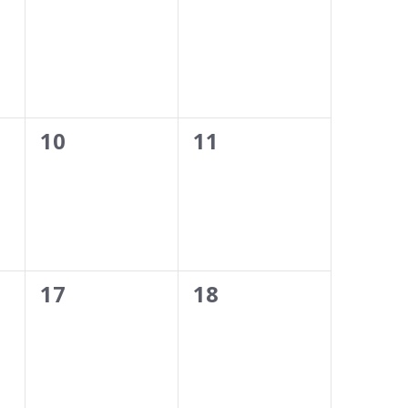
events,
events,
0
0
10
11
events,
events,
0
0
17
18
events,
events,