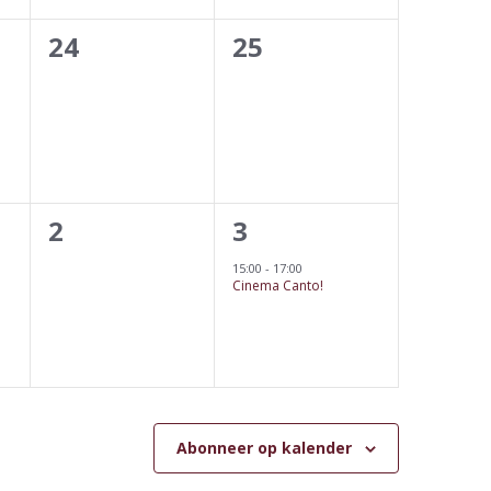
0
0
24
25
events,
events,
0
1
2
3
events,
event,
15:00
-
17:00
Cinema Canto!
Abonneer op kalender