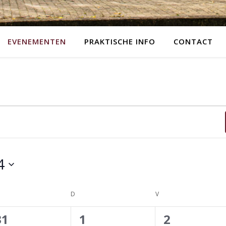
EVENEMENTEN
PRAKTISCHE INFO
CONTACT
4
ENSDAG
D
DONDERDAG
V
VRIJDAG
0
0
0
31
1
2