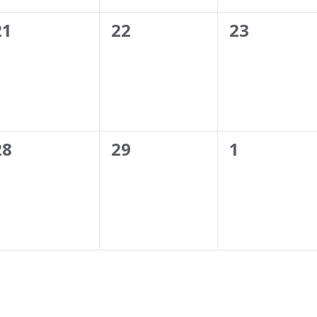
0
0
0
21
22
23
events,
events,
events,
0
0
0
28
29
1
events,
events,
events,