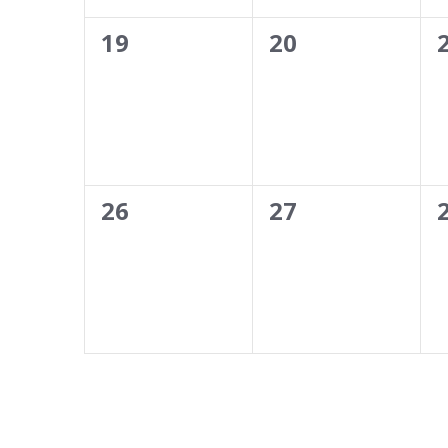
0
0
19
20
events,
events,
0
0
26
27
events,
events,