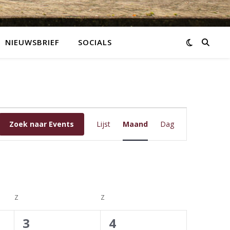
NIEUWSBRIEF
SOCIALS
Event
Zoek naar Events
Lijst
Maand
Dag
weergaves
navigatie
Z
ZATERDAG
Z
ZONDAG
0
0
3
4